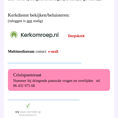
Kerkdienst bekijken/beluisteren:
(inloggen is
niet
nodig)
Dorpskerk
Multimediateam
contact:
e-mail
.
________________________________________
Crisispastoraat
Nummer bij dringende pastorale vragen en overlijden: tel.
06 432 975 68.
_______________________________________