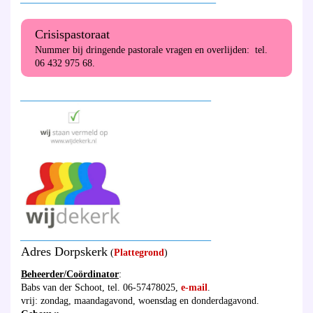
Crisispastoraat
Nummer bij dringende pastorale vragen en overlijden: tel.
06 432 975 68.
_______________________________________
_______________________________________
Adres Dorpskerk
(
Plattegrond
)
Beheerder/Coördinator
:
Babs van der Schoot, tel. 06-57478025,
e-mail
.
vrij: zondag, maandagavond, woensdag en donderdagavond.