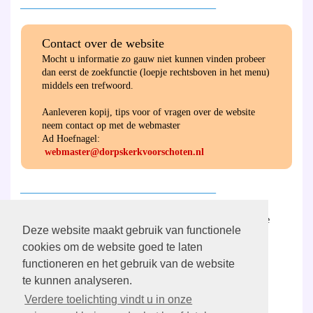
________________________________________
Contact over de website
Mocht u informatie zo gauw niet kunnen vinden probeer
dan eerst de zoekfunctie (loepje rechtsboven in het menu)
middels een trefwoord.
Aanleveren kopij, tips voor of vragen over de website
neem contact op met de webmaster
Ad Hoefnagel:
webmaster@dorpskerkvoorschoten.nl
________________________________________
Hier
vind u de ANBI-verantwoording van de
Deze website maakt gebruik van functionele
gemeente en de diaconie.
cookies om de website goed te laten
functioneren en het gebruik van de website
________________________________________
te kunnen analyseren.
Verdere toelichting vindt u in onze
Aanmelden/wijzigen
PGV Digitaal