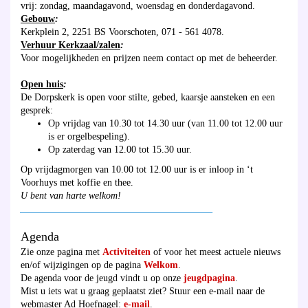
vrij: zondag, maandagavond, woensdag en donderdagavond.
Gebouw
:
Kerkplein 2, 2251 BS Voorschoten, 071 - 561 4078.
Verhuur Kerkzaal/zalen
:
Voor mogelijkheden en prijzen neem contact op met de beheerder.
Open huis
:
De Dorpskerk is open voor stilte, gebed, kaarsje aansteken en een
gesprek:
Op vrijdag van 10.30 tot 14.30 uur (van 11.00 tot 12.00 uur
is er orgelbespeling).
Op zaterdag van 12.00 tot 15.30 uur.
Op vrijdagmorgen van 10.00 tot 12.00 uur is er inloop in ‘t
Voorhuys met koffie en thee.
U bent van harte welkom!
________________________________________
Agenda
Zie onze pagina met
Activiteiten
of voor het meest actuele nieuws
en/of wijzigingen op de pagina
Welkom
.
De agenda voor de jeugd vindt u op onze
jeugdpagina
.
Mist u iets wat u graag geplaatst ziet? Stuur een e-mail naar de
webmaster Ad Hoefnagel:
e-mail
.