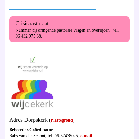
________________________________________
Crisispastoraat
Nummer bij dringende pastorale vragen en overlijden: tel.
06 432 975 68.
_______________________________________
_______________________________________
Adres Dorpskerk
(
Plattegrond
)
Beheerder/Coördinator
:
Babs van der Schoot, tel. 06-57478025,
e-mail
.