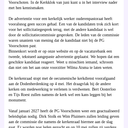
Voorschoten. In de Kerkklok van juni kunt u in het interview nader
met hen kennismaken.
De advertentie voor een kerkelijk werker ouderenpastoraat heeft
vooralsnog geen succes gehad. Een van de kandidaten trok zich kort
voor het sollicitatiegesprek terug, met de andere kandidaat is wel
door de sollicitatiecommissie gesproken. De leden van de commissie
waren unaniem van mening dat de kandidaat niet bij de PG
Voorschoten past.
Binnenkort wordt er op onze website en op de vacaturebank een
tweede, tekstueel aangepaste advertentie geplaatst. We hopen dat een
geschikte kandidaat reageert. Weet u misschien iemand, schroom
dan niet om het aan onze voorzitter Wilma Atsma te laten weten.
De kerkenraad stopt met de oecumenische kerkdienst voorafgaand
aan de Dodenherdenking op 4 mei. Het draagvlak bij de andere
kerken om medewerking te verlenen is verdwenen. Bert Oosterloo
en Tijs Roest zullen namens de kerk wel een kans leggen bij het
monument.
Vanaf januari 2027 heeft de PG Voorschoten weer een geactualiseerd
beleidsplan nodig. Dirk Stolk en Wim Pluimers zullen leiding geven
aan de commissie die namens de kerkenraad hiermee aan de slag
gaat. Er worden nog leden gezocht en op 10 mei zullen zij verdere