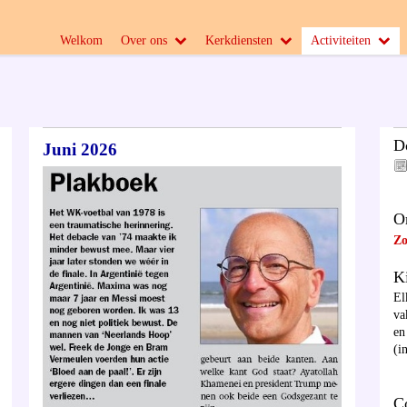
Welkom
Over ons
Kerkdiensten
Activiteiten
D
Juni 2026
O
Zo
K
El
va
en
(i
C