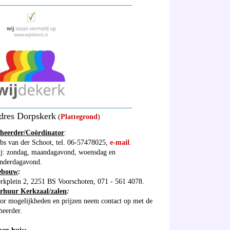
_____________________________________
_____________________________________
dres Dorpskerk
(
Plattegrond
)
heerder/Coördinator
:
bs van der Schoot, tel. 06-57478025,
e-mail
.
ij: zondag, maandagavond, woensdag en
nderdagavond.
ebouw
:
rkplein 2, 2251 BS Voorschoten, 071 - 561 4078.
rhuur Kerkzaal/zalen
:
or mogelijkheden en prijzen neem contact op met de
heerder.