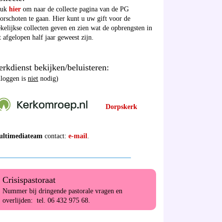
ruk
hier
om naar de collecte pagina van de PG
orschoten te gaan. Hier kunt u uw gift voor de
kelijkse collecten geven en zien wat de opbrengsten in
t afgelopen half jaar geweest zijn.
rkdienst bekijken/beluisteren:
nloggen is
niet
nodig)
Dorpskerk
ultimediateam
contact:
e-mail
.
______________________________________
Crisispastoraat
Nummer bij dringende pastorale vragen en
overlijden: tel. 06 432 975 68.