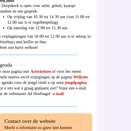
en huis
:
 Dorpskerk is open voor stilte, gebed, kaarsje
nsteken en een gesprek:
Op vrijdag van 10.30 tot 14.30 uur (van 11.00 tot
12.00 uur is er orgelbespeling).
Op zaterdag van 12.00 tot 15.30 uur.
 vrijdagmorgen van 10.00 tot 12.00 uur is er inloop in
 Voorhuys met koffie en thee.
bent van harte welkom!
______________________________________
genda
e onze pagina met
Activiteiten
of voor het meest
tuele nieuws en/of wijzigingen op de pagina
Welkom
.
 agenda voor de jeugd vindt u op onze
jeugdpagina
.
st u iets wat u graag geplaatst ziet? Stuur een e-mail
ar de webmaster Ad Hoefnagel:
e-mail
.
______________________________________
Contact over de website
Mocht u informatie zo gauw niet kunnen