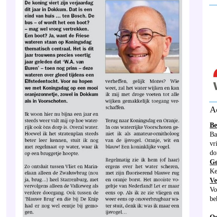
__
__
A
Be
Ba
vr
do
G
Ke
Ve
Vo
be