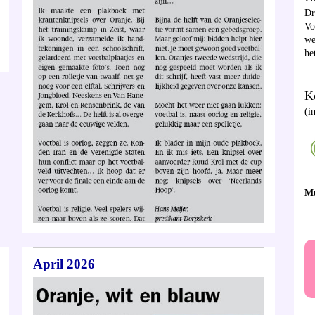
D
Vo
we
he
Ke
(i
M
__
April 2026