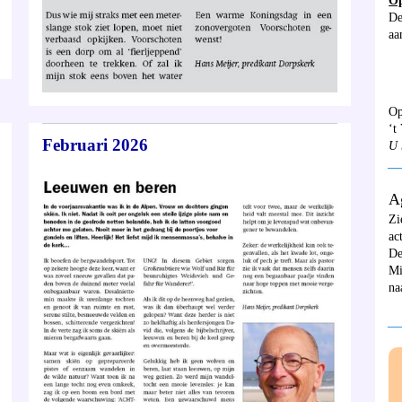
Op
De
aa
Op
‘t
Februari 2026
U 
__
A
Zi
ac
De
Mi
na
__