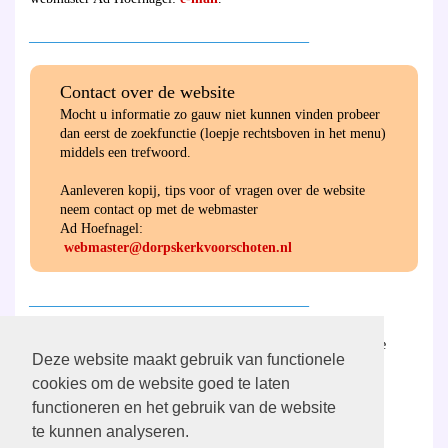
________________________________________
Contact over de website
Mocht u informatie zo gauw niet kunnen vinden probeer
dan eerst de zoekfunctie (loepje rechtsboven in het menu)
middels een trefwoord.
Aanleveren kopij, tips voor of vragen over de website
neem contact op met de webmaster
Ad Hoefnagel:
webmaster@dorpskerkvoorschoten.nl
________________________________________
Hier
vind u de ANBI-verantwoording van de
Deze website maakt gebruik van functionele
gemeente en de diaconie.
cookies om de website goed te laten
functioneren en het gebruik van de website
________________________________________
te kunnen analyseren.