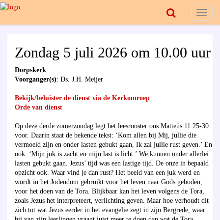
Toggl
naviga
Zondag 5 juli 2026 om 10.00 uur
Dorpskerk
Voorganger(s)
: Ds. J.H. Meijer
Bekijk/beluister de dienst via de Kerkomroep
Orde van dienst
Op deze derde zomerzondag legt het leesrooster ons Matteüs 11:25-30
voor. Daarin staat de bekende tekst: ‘Kom allen bij Mij, jullie die
vermoeid zijn en onder lasten gebukt gaan, Ik zal jullie rust geven.’ En
ook: ‘Mijn juk is zacht en mijn last is licht.’ We kunnen onder allerlei
lasten gebukt gaan. Jezus’ tijd was een lastige tijd. De onze in bepaald
opzicht ook. Waar vind je dan rust? Het beeld van een juk werd en
wordt in het Jodendom gebruikt voor het leven naar Gods geboden,
voor het doen van de Tora. Blijkbaar kan het leven volgens de Tora,
zoals Jezus het interpreteert, verlichting geven. Maar hoe verhoudt dit
zich tot wat Jezus eerder in het evangelie zegt in zijn Bergrede, waar
hij van zijn leerlingen vraagt juist meer te doen dan wat de Tora