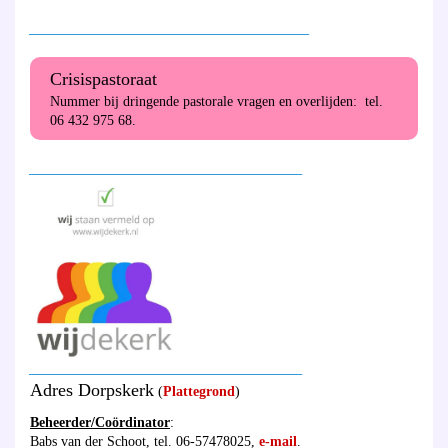
________________________________________
Crisispastoraat
Nummer bij dringende pastorale vragen en overlijden: tel.
06 432 975 68.
_______________________________________
_______________________________________
Adres Dorpskerk
(
Plattegrond
)
Beheerder/Coördinator
:
Babs van der Schoot, tel. 06-57478025,
e-mail
.