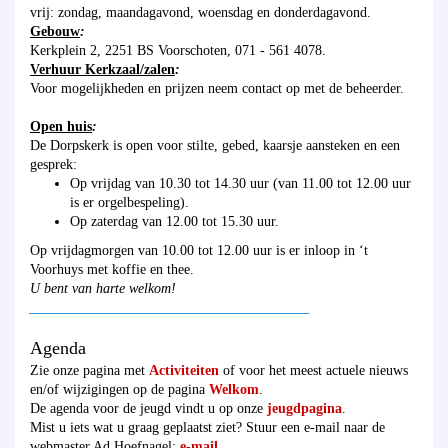
vrij: zondag, maandagavond, woensdag en donderdagavond.
Gebouw
:
Kerkplein 2, 2251 BS Voorschoten, 071 - 561 4078.
Verhuur Kerkzaal/zalen
:
Voor mogelijkheden en prijzen neem contact op met de beheerder.
Open huis
:
De Dorpskerk is open voor stilte, gebed, kaarsje aansteken en een
gesprek:
Op vrijdag van 10.30 tot 14.30 uur (van 11.00 tot 12.00 uur
is er orgelbespeling).
Op zaterdag van 12.00 tot 15.30 uur.
Op vrijdagmorgen van 10.00 tot 12.00 uur is er inloop in ‘t
Voorhuys met koffie en thee.
U bent van harte welkom!
________________________________________
Agenda
Zie onze pagina met
Activiteiten
of voor het meest actuele nieuws
en/of wijzigingen op de pagina
Welkom
.
De agenda voor de jeugd vindt u op onze
jeugdpagina
.
Mist u iets wat u graag geplaatst ziet? Stuur een e-mail naar de
webmaster Ad Hoefnagel:
e-mail
.