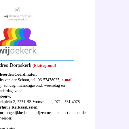
_____________________________________
_____________________________________
dres Dorpskerk
(
Plattegrond
)
heerder/Coördinator
:
bs van der Schoot, tel. 06-57478025,
e-mail
.
ij: zondag, maandagavond, woensdag en
nderdagavond.
ebouw
:
rkplein 2, 2251 BS Voorschoten, 071 - 561 4078.
rhuur Kerkzaal/zalen
:
or mogelijkheden en prijzen neem contact op met de
heerder.