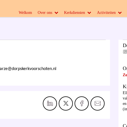
Welkom
Over ons
Kerkdiensten
Activiteiten
D
O
arze@dorpskerkvoorschoten.nl
Zo
K
El
va
en
(i
C