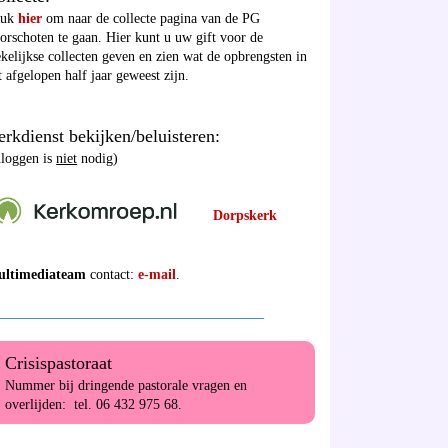
ruk
hier
om naar de collecte pagina van de PG
orschoten te gaan. Hier kunt u uw gift voor de
kelijkse collecten geven en zien wat de opbrengsten in
t afgelopen half jaar geweest zijn.
rkdienst bekijken/beluisteren:
nloggen is
niet
nodig)
Dorpskerk
ultimediateam
contact:
e-mail
.
______________________________________
Crisispastoraat
Nummer bij dringende pastorale vragen en
overlijden: tel. 06 432 975 68.