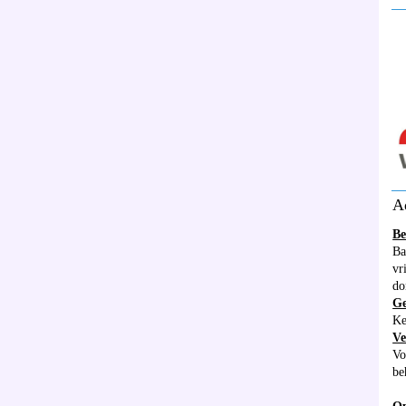
__
__
A
Be
Ba
vr
do
G
Ke
Ve
Vo
be