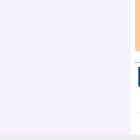
__
__