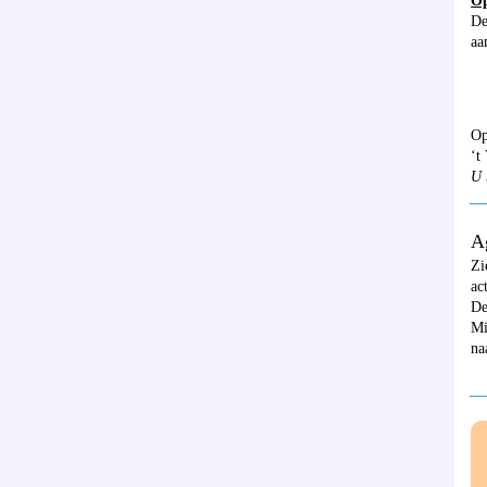
Op
De
aa
Op
‘t
U 
__
A
Zi
ac
De
Mi
na
__