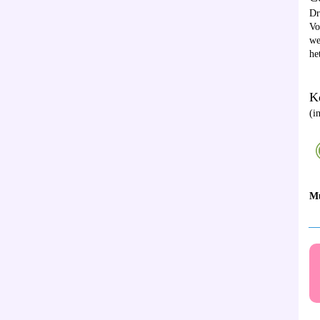
D
Vo
we
he
Ke
(i
M
__