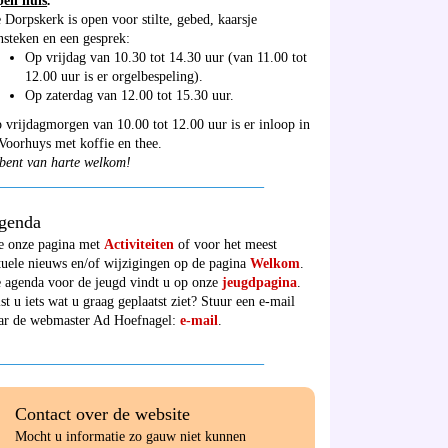
en huis
:
 Dorpskerk is open voor stilte, gebed, kaarsje
nsteken en een gesprek:
Op vrijdag van 10.30 tot 14.30 uur (van 11.00 tot
12.00 uur is er orgelbespeling).
Op zaterdag van 12.00 tot 15.30 uur.
 vrijdagmorgen van 10.00 tot 12.00 uur is er inloop in
 Voorhuys met koffie en thee.
bent van harte welkom!
______________________________________
genda
e onze pagina met
Activiteiten
of voor het meest
tuele nieuws en/of wijzigingen op de pagina
Welkom
.
 agenda voor de jeugd vindt u op onze
jeugdpagina
.
st u iets wat u graag geplaatst ziet? Stuur een e-mail
ar de webmaster Ad Hoefnagel:
e-mail
.
______________________________________
Contact over de website
Mocht u informatie zo gauw niet kunnen