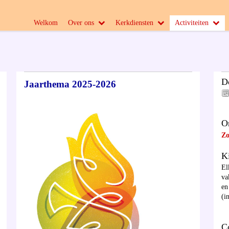
Welkom
Over ons
Kerkdiensten
Activiteiten
D
Jaarthema 2025-2026
O
Zo
K
El
va
en
(i
C