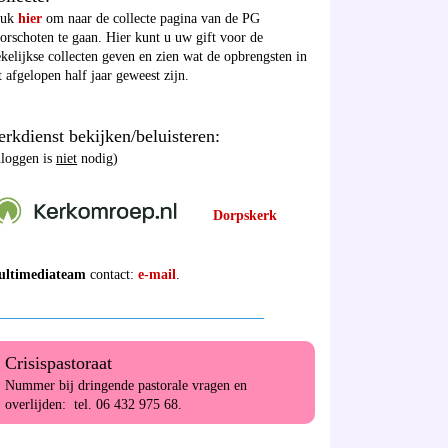
ruk
hier
om naar de collecte pagina van de PG
orschoten te gaan. Hier kunt u uw gift voor de
kelijkse collecten geven en zien wat de opbrengsten in
t afgelopen half jaar geweest zijn.
rkdienst bekijken/beluisteren:
nloggen is
niet
nodig)
Dorpskerk
ultimediateam
contact:
e-mail
.
______________________________________
Crisispastoraat
Nummer bij dringende pastorale vragen en
overlijden: tel. 06 432 975 68.