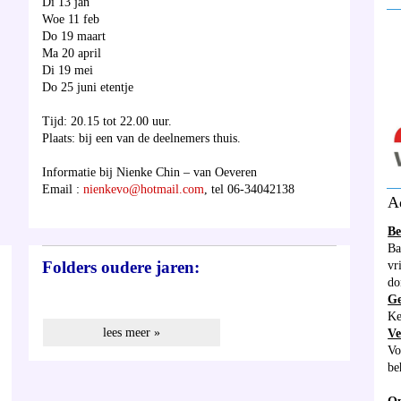
Di 13 jan
__
Woe 11 feb
Do 19 maart
Ma 20 april
Di 19 mei
Do 25 juni etentje
Tijd: 20.15 tot 22.00 uur.
Plaats: bij een van de deelnemers thuis.
Informatie bij Nienke Chin – van Oeveren
__
Email :
nienkevo@hotmail.com
, tel 06-34042138
A
Be
Ba
Folders oudere jaren:
vr
do
G
Ke
lees meer »
Ve
Vo
be