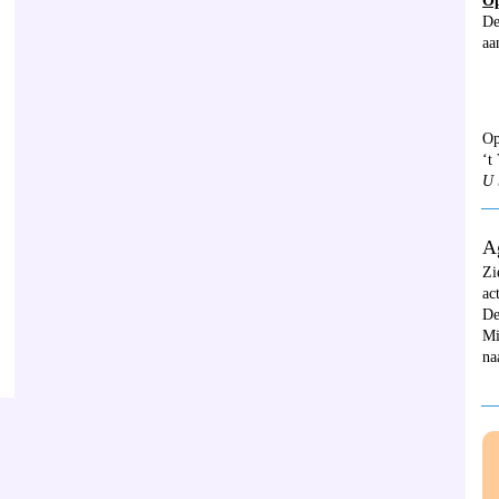
Op
De
aa
Op
‘t
U 
__
A
Zi
ac
De
Mi
na
__