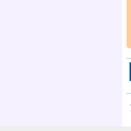
__
__