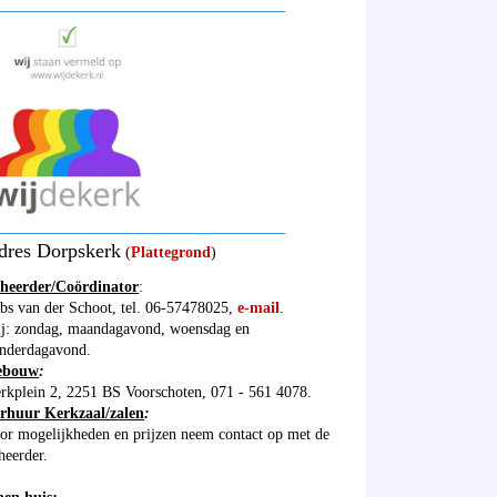
_____________________________________
_____________________________________
dres Dorpskerk
(
Plattegrond
)
heerder/Coördinator
:
bs van der Schoot, tel. 06-57478025,
e-mail
.
ij: zondag, maandagavond, woensdag en
nderdagavond.
ebouw
:
rkplein 2, 2251 BS Voorschoten, 071 - 561 4078.
rhuur Kerkzaal/zalen
:
or mogelijkheden en prijzen neem contact op met de
heerder.