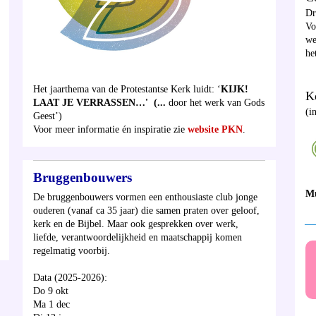
D
Vo
we
he
Het jaarthema van de Protestantse Kerk luidt: ‘
KIJK!
Ke
LAAT JE VERRASSEN…
' (...
door het werk van Gods
(i
Geest’)
Voor meer informatie én inspiratie zie
website PKN
.
Bruggenbouwers
M
De bruggenbouwers vormen een enthousiaste club jonge
ouderen (vanaf ca 35 jaar) die samen praten over geloof,
__
kerk en de Bijbel. Maar ook gesprekken over werk,
liefde, verantwoordelijkheid en maatschappij komen
regelmatig voorbij.
Data (2025-2026):
Do 9 okt
Ma 1 dec