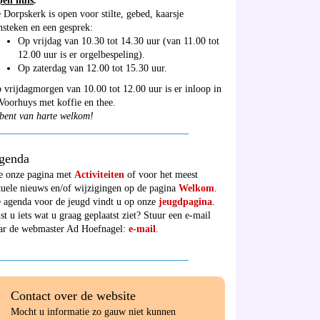
en huis
:
 Dorpskerk is open voor stilte, gebed, kaarsje
nsteken en een gesprek:
Op vrijdag van 10.30 tot 14.30 uur (van 11.00 tot
12.00 uur is er orgelbespeling).
Op zaterdag van 12.00 tot 15.30 uur.
 vrijdagmorgen van 10.00 tot 12.00 uur is er inloop in
 Voorhuys met koffie en thee.
bent van harte welkom!
______________________________________
genda
e onze pagina met
Activiteiten
of voor het meest
tuele nieuws en/of wijzigingen op de pagina
Welkom
.
 agenda voor de jeugd vindt u op onze
jeugdpagina
.
st u iets wat u graag geplaatst ziet? Stuur een e-mail
ar de webmaster Ad Hoefnagel:
e-mail
.
______________________________________
Contact over de website
Mocht u informatie zo gauw niet kunnen