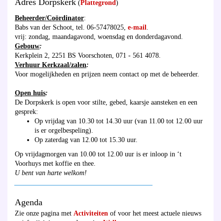
Adres Dorpskerk
(
Plattegrond
)
Beheerder/Coördinator
:
Babs van der Schoot, tel. 06-57478025,
e-mail
.
vrij: zondag, maandagavond, woensdag en donderdagavond.
Gebouw
:
Kerkplein 2, 2251 BS Voorschoten, 071 - 561 4078.
Verhuur Kerkzaal/zalen
:
Voor mogelijkheden en prijzen neem contact op met de beheerder.
Open huis
:
De Dorpskerk is open voor stilte, gebed, kaarsje aansteken en een
gesprek:
Op vrijdag van 10.30 tot 14.30 uur (van 11.00 tot 12.00 uur
is er orgelbespeling).
Op zaterdag van 12.00 tot 15.30 uur.
Op vrijdagmorgen van 10.00 tot 12.00 uur is er inloop in ‘t
Voorhuys met koffie en thee.
U bent van harte welkom!
________________________________________
Agenda
Zie onze pagina met
Activiteiten
of voor het meest actuele nieuws