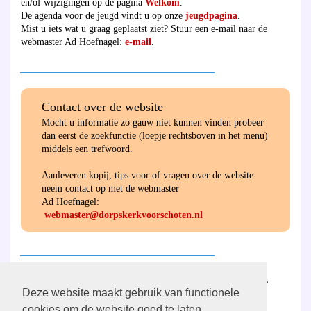
en/of wijzigingen op de pagina
Welkom
.
De agenda voor de jeugd vindt u op onze
jeugdpagina
.
Mist u iets wat u graag geplaatst ziet? Stuur een e-mail naar de
webmaster Ad Hoefnagel:
e-mail
.
________________________________________
Contact over de website
Mocht u informatie zo gauw niet kunnen vinden probeer
dan eerst de zoekfunctie (loepje rechtsboven in het menu)
middels een trefwoord.
Aanleveren kopij, tips voor of vragen over de website
neem contact op met de webmaster
Ad Hoefnagel:
webmaster@dorpskerkvoorschoten.nl
________________________________________
Hier
vind u de ANBI-verantwoording van de
Deze website maakt gebruik van functionele
gemeente en de diaconie.
cookies om de website goed te laten