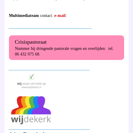
Multimediateam
contact:
e-mail
.
________________________________________
Crisispastoraat
Nummer bij dringende pastorale vragen en overlijden: tel.
06 432 975 68.
_______________________________________
_______________________________________