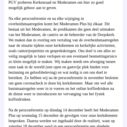
PGV proberen Kerkenraad en Moderamen om hier zo goed
mogelijk gehoor aan te geven.
Na elke persconferentie en na elke wijziging in
overheidsmaatregelen komt het Moderamen Plus bij elkaar. Dit
bestaat uit het Moderamen, de predikanten die geen deel uitmaken
van het Moderamen, de cantrix en de beheerder van de Dorpskerk.
We maken dan in overleg een vertaling van de overheidsmaatregelen
naar de situatie tijdens onze kerkdiensten en kerkelijke activiteiten,
zoals cantorijrepetities en gesprekskringen. Ons doel is om alles zo
veilig mogelijk te laten verlopen en een eventueel besmettingsrisico
zo klein mogelijk te maken. Wij maken steeds een afweging tussen
onze taak in de wereld (een open en gastvrije plek bieden voor
bezinning en geloofsbeleving) en wat nodig is om ons doel te
bereiken. Zo hebben wij na de persconferentie in november besloten
om geen coronacheck te doen bij kerkdiensten. Maar om wel alle
basismaatregelen weer in te voeren en het online koffiedrinken na
de dienst weer te introduceren ter vervanging van het fysiek
koffiedrinken.
Na de persconferentie op dinsdag 14 december heeft het Moderamen
Plus op woensdag 15 december de gevolgen voor onze kerkdiensten
besproken. Daarna werden we ingehaald door de realiteit, want op
zaterdag 18 december werd in een persconferentie een algehele