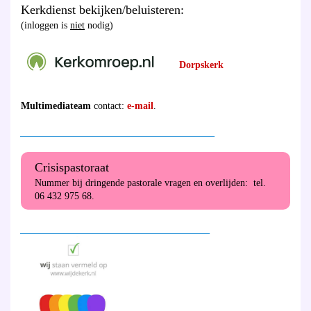
Kerkdienst bekijken/beluisteren:
(inloggen is
niet
nodig)
Dorpskerk
Multimediateam
contact:
e-mail
.
________________________________________
Crisispastoraat
Nummer bij dringende pastorale vragen en overlijden: tel.
06 432 975 68.
_______________________________________