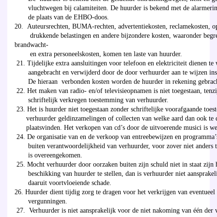
vluchtwegen bij calamiteiten. De huurder is bekend met de alarmerin
de plaats van de EHBO-doos.
20. Auteursrechten, BUMA-rechten, advertentiekosten, reclamekosten, o
drukkende belastingen en andere bijzondere kosten, waaronder begr
brandwacht-
en extra personeelskosten, komen ten laste van huurder.
21. Tijdelijke extra aansluitingen voor telefoon en elektriciteit dienen t
aangebracht en verwijderd door de door verhuurder aan te wijzen inst
De hieraan verbonden kosten worden de huurder in rekening gebrac
22. Het maken van radio- en/of televisieopnamen is niet toegestaan, ten
schriftelijk verkregen toestemming van verhuurder.
23. Het is huurder niet toegestaan zonder schriftelijke voorafgaande toe
verhuurder geldinzamelingen of collecten van welke aard dan ook te 
plaatsvinden. Het verkopen van cd’s door de uitvoerende musici is wel
24. De organisatie van en de verkoop van entreebewijzen en programma’
buiten verantwoordelijkheid van verhuurder, voor zover niet anders te
is overeengekomen.
25. Mocht verhuurder door oorzaken buiten zijn schuld niet in staat zijn 
beschikking van huurder te stellen, dan is verhuurder niet aansprakeli
daaruit voortvloeiende schade.
26. Huurder dient tijdig zorg te dragen voor het verkrijgen van eventueel
vergunningen.
27. Verhuurder is niet aansprakelijk voor de niet nakoming van één der 