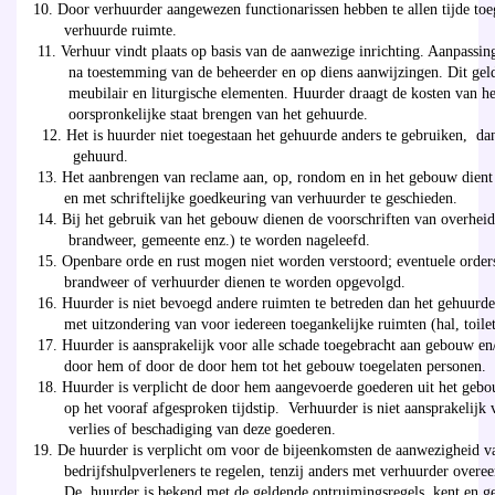
10. Door verhuurder aangewezen functionarissen hebben te allen tijde toe
verhuurde ruimte.
11. Verhuur vindt plaats op basis van de aanwezige inrichting. Aanpassing
na toestemming van de beheerder en op diens aanwijzingen. Dit geld
meubilair en liturgische elementen. Huurder draagt de kosten van he
oorspronkelijke staat brengen van het gehuurde.
12. Het is huurder niet toegestaan het gehuurde anders te gebruiken, da
gehuurd.
13. Het aanbrengen van reclame aan, op, rondom en in het gebouw dient
en met schriftelijke goedkeuring van verhuurder te geschieden.
14. Bij het gebruik van het gebouw dienen de voorschriften van overheid
brandweer, gemeente enz.) te worden nageleefd.
15. Openbare orde en rust mogen niet worden verstoord; eventuele orders
brandweer of verhuurder dienen te worden opgevolgd.
16. Huurder is niet bevoegd andere ruimten te betreden dan het gehuurde
met uitzondering van voor iedereen toegankelijke ruimten (hal, toilet
17. Huurder is aansprakelijk voor alle schade toegebracht aan gebouw en/
door hem of door de door hem tot het gebouw toegelaten personen.
18. Huurder is verplicht de door hem aangevoerde goederen uit het gebo
op het vooraf afgesproken tijdstip. Verhuurder is niet aansprakelijk v
verlies of beschadiging van deze goederen.
19. De huurder is verplicht om voor de bijeenkomsten de aanwezigheid v
bedrijfshulpverleners te regelen, tenzij anders met verhuurder overe
De huurder is bekend met de geldende ontruimingsregels, kent en ge