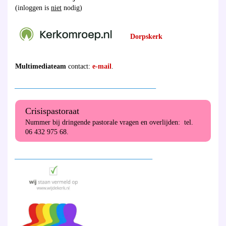
(inloggen is
niet
nodig)
Dorpskerk
Multimediateam
contact:
e-mail
.
________________________________________
Crisispastoraat
Nummer bij dringende pastorale vragen en overlijden: tel.
06 432 975 68.
_______________________________________