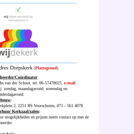
_____________________________________
_____________________________________
dres Dorpskerk
(
Plattegrond
)
heerder/Coördinator
:
bs van der Schoot, tel. 06-57478025,
e-mail
.
ij: zondag, maandagavond, woensdag en
nderdagavond.
ebouw
:
rkplein 2, 2251 BS Voorschoten, 071 - 561 4078.
rhuur Kerkzaal/zalen
:
or mogelijkheden en prijzen neem contact op met de
heerder.