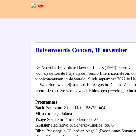
Duivenvoorde Concert, 18 november
De Nederlandse violiste Hawijch Elders (1998) is een van d
won zij de Eerste Prijs bij de Premio Internazionale Anto
vioolconcoursen in de wereld. Sinds september 2022 is Ha
in Waterloo, waar zij studeert bij Augustin Dumay. Zeke
neemt de carrière van Hawijch Elders een geweldige vlucht.
Programma
Bach
Partita nr. 2 in d klein, BWV 1004
Milstein
Paganiniana
Ysaÿe
Sonate nr. 4 in e klein, op. 27
Kreisler
Recitativo & Scherzo-Caprice, op. 6
Biber
Passacaglia “Guardian Angel” (Rosenkranz-Sonate n