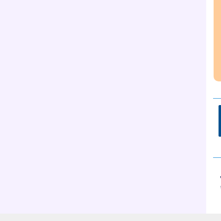
__
__