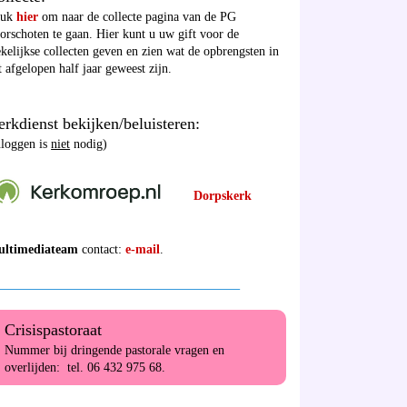
ruk
hier
om naar de collecte pagina van de PG
orschoten te gaan. Hier kunt u uw gift voor de
kelijkse collecten geven en zien wat de opbrengsten in
t afgelopen half jaar geweest zijn.
rkdienst bekijken/beluisteren:
nloggen is
niet
nodig)
Dorpskerk
ultimediateam
contact:
e-mail
.
______________________________________
Crisispastoraat
Nummer bij dringende pastorale vragen en
overlijden: tel. 06 432 975 68.