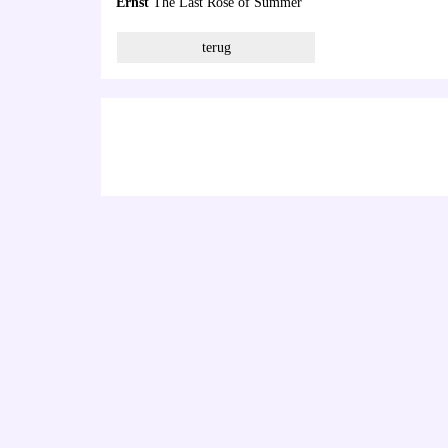
Ernst
The Last Rose of Summer
terug