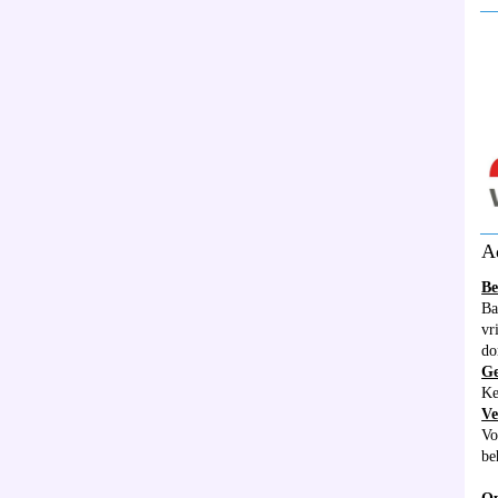
__
__
A
Be
Ba
vr
do
G
Ke
Ve
Vo
be