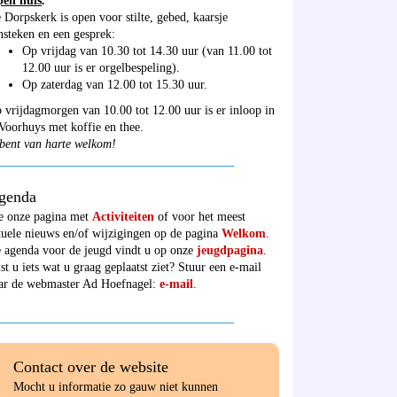
en huis
:
 Dorpskerk is open voor stilte, gebed, kaarsje
nsteken en een gesprek:
Op vrijdag van 10.30 tot 14.30 uur (van 11.00 tot
12.00 uur is er orgelbespeling).
Op zaterdag van 12.00 tot 15.30 uur.
 vrijdagmorgen van 10.00 tot 12.00 uur is er inloop in
 Voorhuys met koffie en thee.
bent van harte welkom!
______________________________________
genda
e onze pagina met
Activiteiten
of voor het meest
tuele nieuws en/of wijzigingen op de pagina
Welkom
.
 agenda voor de jeugd vindt u op onze
jeugdpagina
.
st u iets wat u graag geplaatst ziet? Stuur een e-mail
ar de webmaster Ad Hoefnagel:
e-mail
.
______________________________________
Contact over de website
Mocht u informatie zo gauw niet kunnen