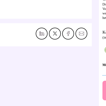
D
Vo
we
he
Ke
(i
M
__