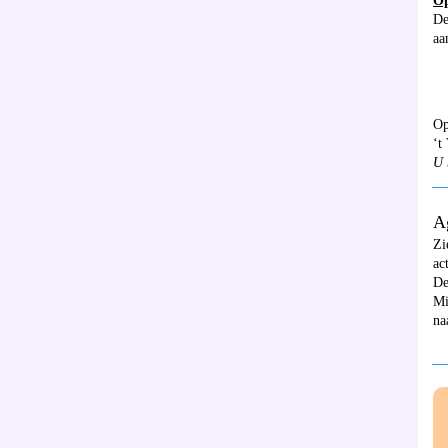
Op
De
aa
Op
‘t
U 
__
A
Zi
ac
De
Mi
na
__