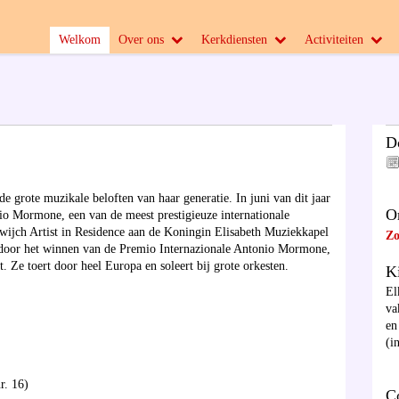
Welkom
Over ons
Kerkdiensten
Activiteiten
D
e grote muzikale beloften van haar generatie. In juni van dit jaar
O
nio Mormone, een van de meest prestigieuze internationale
wijch Artist in Residence aan de Koningin Elisabeth Muziekkapel
Zo
r door het winnen van de Premio Internazionale Antonio Mormone,
 Ze toert door heel Europa en soleert bij grote orkesten.
K
El
va
en
(i
r. 16)
C