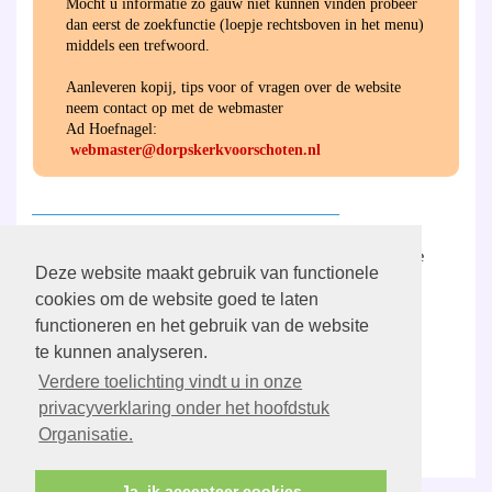
Mocht u informatie zo gauw niet kunnen vinden probeer
dan eerst de zoekfunctie (loepje rechtsboven in het menu)
middels een trefwoord.
Aanleveren kopij, tips voor of vragen over de website
neem contact op met de webmaster
Ad Hoefnagel:
webmaster@dorpskerkvoorschoten.nl
________________________________________
Hier
vind u de ANBI-verantwoording van de
Deze website maakt gebruik van functionele
gemeente en de diaconie.
cookies om de website goed te laten
functioneren en het gebruik van de website
________________________________________
te kunnen analyseren.
Verdere toelichting vindt u in onze
Aanmelden/wijzigen
PGV Digitaal
privacyverklaring onder het hoofdstuk
Organisatie.
Ja, ik accepteer cookies