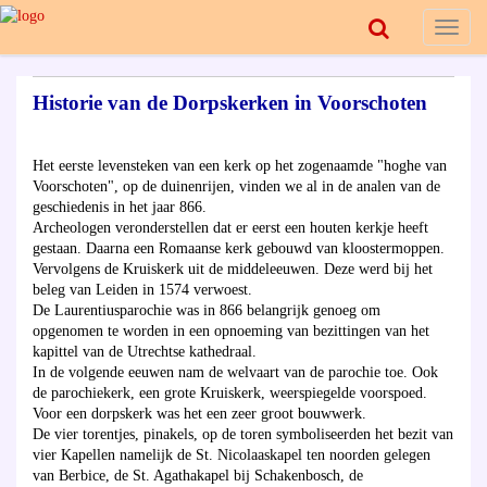
Toggl
naviga
Historie van de Dorpskerken in Voorschoten
Het eerste levensteken van een kerk op het zogenaamde "hoghe van
Voorschoten", op de duinenrijen, vinden we al in de analen van de
geschiedenis in het jaar 866.
Archeologen veronderstellen dat er eerst een houten kerkje heeft
gestaan. Daarna een Romaanse kerk gebouwd van kloostermoppen.
Vervolgens de Kruiskerk uit de middeleeuwen. Deze werd bij het
beleg van Leiden in 1574 verwoest.
De Laurentiusparochie was in 866 belangrijk genoeg om
opgenomen te worden in een opnoeming van bezittingen van het
kapittel van de Utrechtse kathedraal.
In de volgende eeuwen nam de welvaart van de parochie toe. Ook
de parochiekerk, een grote Kruiskerk, weerspiegelde voorspoed.
Voor een dorpskerk was het een zeer groot bouwwerk.
De vier torentjes, pinakels, op de toren symboliseerden het bezit van
vier Kapellen namelijk de St. Nicolaaskapel ten noorden gelegen
van Berbice, de St. Agathakapel bij Schakenbosch, de