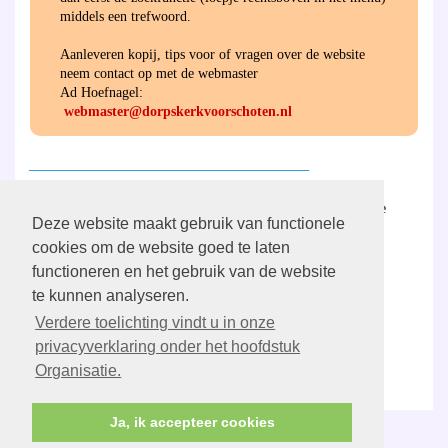
middels een trefwoord.
Aanleveren kopij, tips voor of vragen over de website
neem contact op met de webmaster
Ad Hoefnagel:
webmaster@dorpskerkvoorschoten.nl
________________________________________
Hier
vind u de ANBI-verantwoording van de
Deze website maakt gebruik van functionele
gemeente en de diaconie.
cookies om de website goed te laten
functioneren en het gebruik van de website
________________________________________
te kunnen analyseren.
Verdere toelichting vindt u in onze
Aanmelden/wijzigen
PGV Digitaal
privacyverklaring onder het hoofdstuk
Organisatie.
Ja, ik accepteer cookies