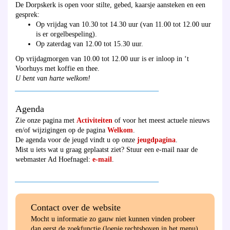
De Dorpskerk is open voor stilte, gebed, kaarsje aansteken en een
gesprek:
Op vrijdag van 10.30 tot 14.30 uur (van 11.00 tot 12.00 uur
is er orgelbespeling).
Op zaterdag van 12.00 tot 15.30 uur.
Op vrijdagmorgen van 10.00 tot 12.00 uur is er inloop in ‘t
Voorhuys met koffie en thee.
U bent van harte welkom!
________________________________________
Agenda
Zie onze pagina met
Activiteiten
of voor het meest actuele nieuws
en/of wijzigingen op de pagina
Welkom
.
De agenda voor de jeugd vindt u op onze
jeugdpagina
.
Mist u iets wat u graag geplaatst ziet? Stuur een e-mail naar de
webmaster Ad Hoefnagel:
e-mail
.
________________________________________
Contact over de website
Mocht u informatie zo gauw niet kunnen vinden probeer
dan eerst de zoekfunctie (loepje rechtsboven in het menu)