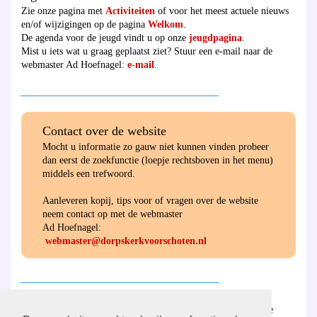
Zie onze pagina met
Activiteiten
of voor het meest actuele nieuws
en/of wijzigingen op de pagina
Welkom
.
De agenda voor de jeugd vindt u op onze
jeugdpagina
.
Mist u iets wat u graag geplaatst ziet? Stuur een e-mail naar de
webmaster Ad Hoefnagel:
e-mail
.
________________________________________
Contact over de website
Mocht u informatie zo gauw niet kunnen vinden probeer
dan eerst de zoekfunctie (loepje rechtsboven in het menu)
middels een trefwoord.
Aanleveren kopij, tips voor of vragen over de website
neem contact op met de webmaster
Ad Hoefnagel:
webmaster@dorpskerkvoorschoten.nl
________________________________________
Hier
vind u de ANBI-verantwoording van de