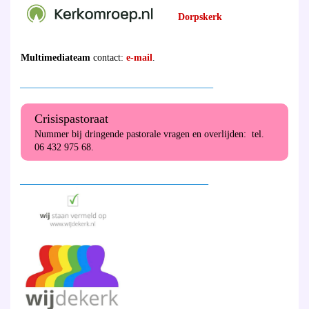
Dorpskerk
Multimediateam
contact:
e-mail
.
________________________________________
Crisispastoraat
Nummer bij dringende pastorale vragen en overlijden: tel.
06 432 975 68.
_______________________________________