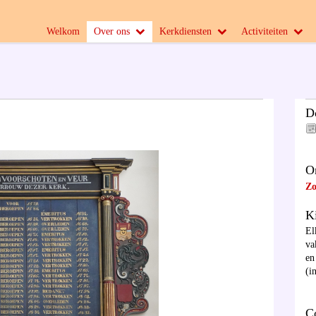
Welkom
Over ons
Kerkdiensten
Activiteiten
D
O
Zo
K
El
va
en
(i
C