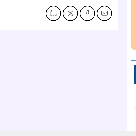
__
__