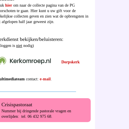
ruk
hier
om naar de collecte pagina van de PG
orschoten te gaan. Hier kunt u uw gift voor de
kelijkse collecten geven en zien wat de opbrengsten in
t afgelopen half jaar geweest zijn.
rkdienst bekijken/beluisteren:
nloggen is
niet
nodig)
Dorpskerk
ultimediateam
contact:
e-mail
.
______________________________________
Crisispastoraat
Nummer bij dringende pastorale vragen en
overlijden: tel. 06 432 975 68.