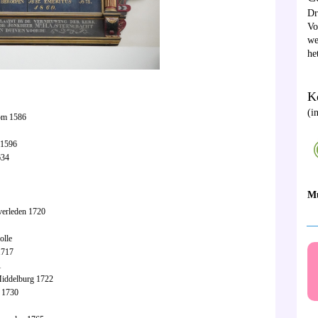
D
Vo
we
he
Ke
(i
oom 1586
 1596
634
M
verleden 1720
__
olle
1717
1
Middelburg 1722
 1730