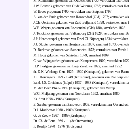
M. Rummerink gekomen van Oudeschoot 1756; vertrokken naar Lee
J.W. Bouvink gekomen van Oude Wetering 1765; vertrokken naar Ro
W. Broes proponent 1790; vertrokken naar Zutphen 1797
A. van den Ende gekomen van Roosendaal (Gld) 1797; vertrokken als
J.Ch. Oortmans gekomen van Zuid-Beijerland 1798; vertrokken naar
W.F. Weijers gekomen van Roosendaal (Gld) 1804; overleden 1828
J. Tenckinck gekomen van Valkenburg (ZH) 1828; vertrokken naar Br
J.P. Harencarspel gekomen van Driel Cl. Nijmegen) 1834; vertrokke
J.J. Sluyter gekomen van Heerjansdam 1837; emeritaat 1873; overled
D. Beekman gekomen van Sassenheim 1873; vertrokken naar Breda 
M. Hoog gekomen van Schiedam 1879; emeritaat 1899
C. van Wijngaarden gekomen van Kamperveen 1900; vertrokken 192
H.P. Fortgens gekomen van Lage Zwaluwe 1922; emeritaat 1952
dr. D.K. Wielenga Gzn. 1925 - 1929 (Kruispunt), gekomen van Baamb
J.C. Houtzagers 1929 - 1949 (Kruispunt), gekomen van Reeuwijk en S
kand. J.S. Greidanus (hulpd.) 1937 - 1938 (Kruispunt), vertrokken na
M. den Boer 1949 - 1959 (Kruispunt), gekomen van Wezep
W.G. Meijering gekomen van Noordlaren 1952; emeritaat 1980
Kr. Smit 1958 - 1966 (Kruispunt)
E. Saraber gekomen van Zandvoort 1953; vertrokken naar Ossendrec
D.J. Modderaar 1960 - 1969 (Kruispunt)
G. de Zeeuw 1967 - 1989 (Kruispunt)
Dr. Ch. de Beus 1969 - .... (de Ontmoeting)
P. Reedijk 1970 - 1976 (Kruispunt)