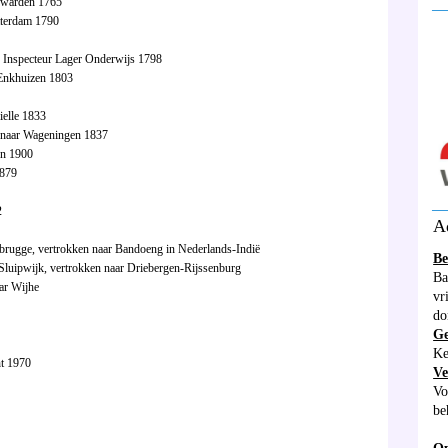
uwarden 1765
__
tterdam 1790
 Inspecteur Lager Onderwijs 1798
 Enkhuizen 1803
ielle 1833
n naar Wageningen 1837
en 1900
1879
__
2
A
rugge, vertrokken naar Bandoeng in Nederlands-Indië
Be
luipwijk, vertrokken naar Driebergen-Rijssenburg
Ba
ar Wijhe
vr
do
G
Ke
ht 1970
Ve
Vo
be