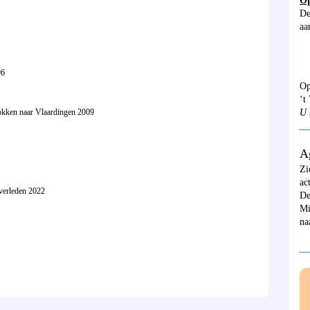
Op
De
aa
96
Op
‘t
U 
okken naar Vlaardingen 2009
__
A
Zi
ac
verleden 2022
De
Mi
na
__