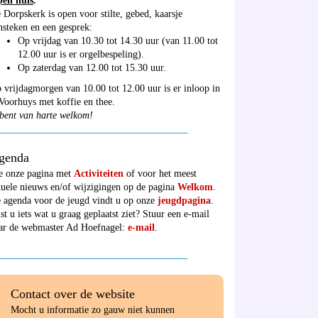
en huis
:
 Dorpskerk is open voor stilte, gebed, kaarsje
nsteken en een gesprek:
Op vrijdag van 10.30 tot 14.30 uur (van 11.00 tot
12.00 uur is er orgelbespeling).
Op zaterdag van 12.00 tot 15.30 uur.
 vrijdagmorgen van 10.00 tot 12.00 uur is er inloop in
 Voorhuys met koffie en thee.
bent van harte welkom!
______________________________________
genda
e onze pagina met
Activiteiten
of voor het meest
tuele nieuws en/of wijzigingen op de pagina
Welkom
.
 agenda voor de jeugd vindt u op onze
jeugdpagina
.
st u iets wat u graag geplaatst ziet? Stuur een e-mail
ar de webmaster Ad Hoefnagel:
e-mail
.
______________________________________
Contact over de website
Mocht u informatie zo gauw niet kunnen