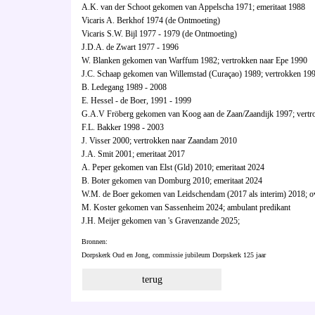
A.K. van der Schoot gekomen van Appelscha 1971; emeritaat 1988
Vicaris A. Berkhof 1974 (de Ontmoeting)
Vicaris S.W. Bijl 1977 - 1979 (de Ontmoeting)
J.D.A. de Zwart 1977 - 1996
W. Blanken gekomen van Warffum 1982; vertrokken naar Epe 1990
J.C. Schaap gekomen van Willemstad (Curaçao) 1989; vertrokken 19
B. Ledegang 1989 - 2008
E. Hessel - de Boer, 1991 - 1999
G.A.V Fröberg gekomen van Koog aan de Zaan/Zaandijk 1997; vertr
F.L. Bakker 1998 - 2003
J. Visser 2000; vertrokken naar Zaandam 2010
J.A. Smit 2001; emeritaat 2017
A. Peper gekomen van Elst (Gld) 2010; emeritaat 2024
B. Boter gekomen van Domburg 2010; emeritaat 2024
W.M. de Boer gekomen van Leidschendam (2017 als interim) 2018; o
M. Koster gekomen van Sassenheim 2024; ambulant predikant
J.H. Meijer gekomen van 's Gravenzande 2025;
Bronnen:
Dorpskerk Oud en Jong, commissie jubileum Dorpskerk 125 jaar
terug