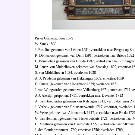
Pieter Cornelisz vóór 1579
W. Vinck 1580
J. Baselius gekomen van Leiden 1581; vertrokken naar Bergen op Z
R. Donteclock gekomen van Delft 1591; vertrokken naar Brielle 1592
E. Bommelius gekomen van Gouda 1592; vertrokken naar Groningen
M. Jansz. van Middelhoven gekomen van Zaanslag 1602; emeritaat 1
S. van Middelhoven 1634; overleden 1638
A. J. Peudevin gekomen van Hekelingen 1639; emeritaat 1659
D. Ouzeel gekomen van Hoogmade 1659; overleden 1671
J. van Wijngaarden gekomen van Valkenburg 1671; emeritaat 1711; o
A.J. Alerdijn proponent 1711; vertrokken naar Deventer 1713
A. van Boscheiden gekomen van Kalslagen 1713; vertrokken naar Zw
J. Verheik gekomen van Rhijnsaterwoude 1717; emeritaat, overleden 
W. Velze gekomen van Abbenbroek 1717; vertrokken naar Breda 172
G. van Hennaert gekomen van Hellevoetsluis 1721; vertrokken naar 
G. Meulman gekomen van Haamstede 1722; vertrokken naar Alkmaar
J. den Baudt proponent 1730; emeritaat 1756; overleden 1780