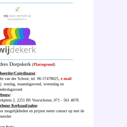
_____________________________________
_____________________________________
dres Dorpskerk
(
Plattegrond
)
heerder/Coördinator
:
bs van der Schoot, tel. 06-57478025,
e-mail
.
ij: zondag, maandagavond, woensdag en
nderdagavond.
ebouw
:
rkplein 2, 2251 BS Voorschoten, 071 - 561 4078.
rhuur Kerkzaal/zalen
:
or mogelijkheden en prijzen neem contact op met de
heerder.