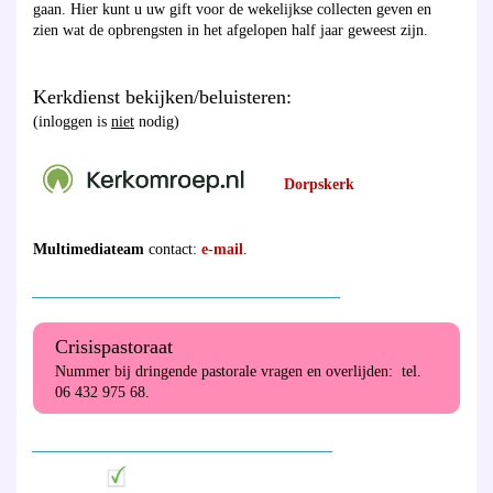
gaan. Hier kunt u uw gift voor de wekelijkse collecten geven en
zien wat de opbrengsten in het afgelopen half jaar geweest zijn.
Kerkdienst bekijken/beluisteren:
(inloggen is
niet
nodig)
Dorpskerk
Multimediateam
contact:
e-mail
.
________________________________________
Crisispastoraat
Nummer bij dringende pastorale vragen en overlijden: tel.
06 432 975 68.
_______________________________________