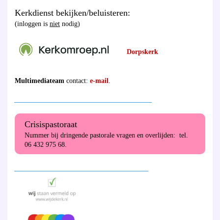
Kerkdienst bekijken/beluisteren:
(inloggen is
niet
nodig)
Dorpskerk
Multimediateam
contact:
e-mail
.
________________________________________
Crisispastoraat
Nummer bij dringende pastorale vragen en overlijden: tel.
06 432 975 68.
_______________________________________